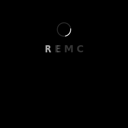
მეილი
contact@remc.ge
R
E
M
C
ტელეფონი
+995 591 44 44 56
მისამართი
ჭავჭავაძის 33ე, თბილისი