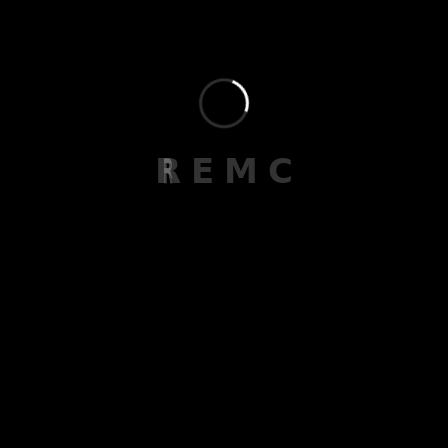
მეილი
contact@remc.ge
R
E
M
C
ტელეფონი
+995 591 44 44 56
მისამართი
ჭავჭავაძის 33ე, თბილისი